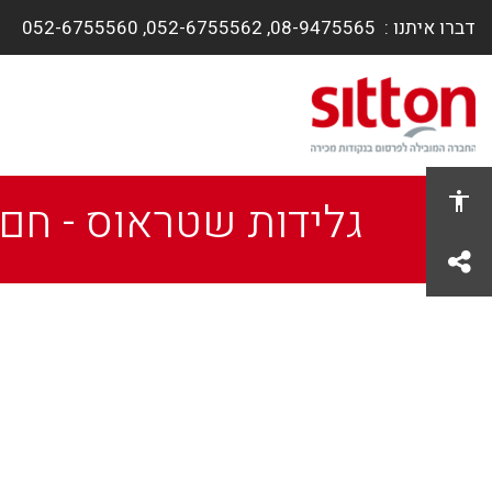
דברו איתנו :
08-9475565, ​052-6755562, 052-6755560
גלידות שטראוס - חם 
share