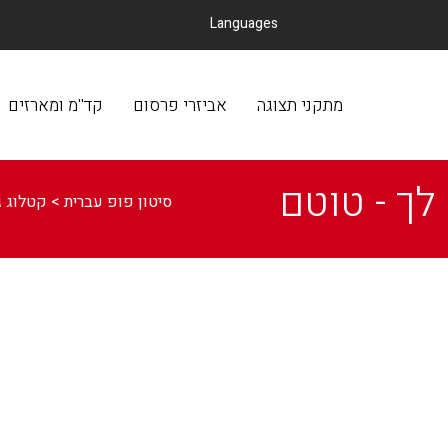
Languages
מתקני תצוגה
אביזרי פרסום
קד
מתקני תצוגה
אביזרי פרסום
קד''מ ומארזים
לך - טוטם
סיטון פופ עברית
>
קטלוג ג