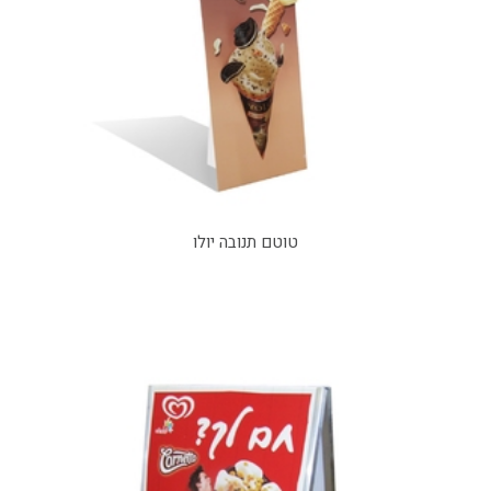
טוטם תנובה יולו