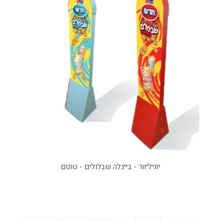
יוניליוור - בייגלה שבלולים - טוטם