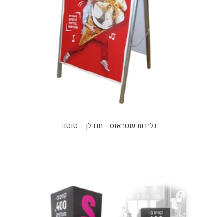
גלידות שטראוס - חם לך - טוטם