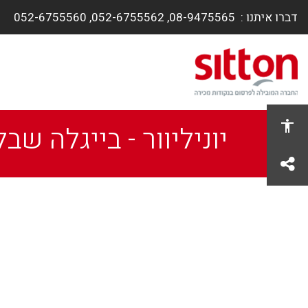
דברו איתנו :
08-9475565, ​052-6755562, 052-6755560
יוניליוור - בייגלה שב
share