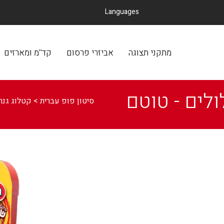
Languages
מתקני תצוגה
אביזרי פרסום
קד
מתקני תצוגה
אביזרי פרסום
קד''מ ומארזים
לולים - טוטם
סיטון פופ עברית
>
קטלוג גנרי