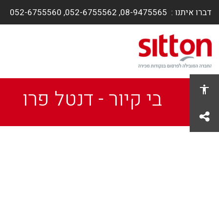
דברו איתנו :
08-9475565, ​052-6755562, 052-6755560
בי קיור - דנטל פרו
share