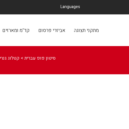
Languages
מתקני תצוגה
אביזרי פרסום
קד
מתקני תצוגה
אביזרי פרסום
קד''מ ומארזים
סיטון פופ עברית
>
קטלוג גנרי