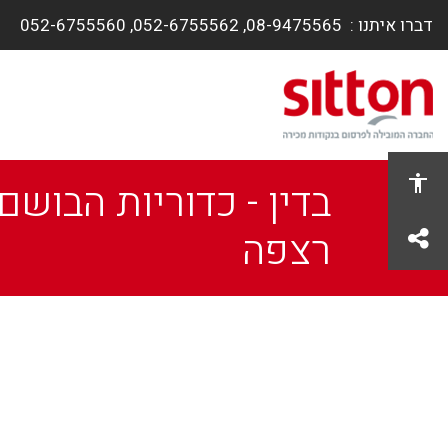
דברו איתנו :
08-9475565, ​052-6755562, 052-6755560
בדין - כדוריות הבושם
share
רצפה