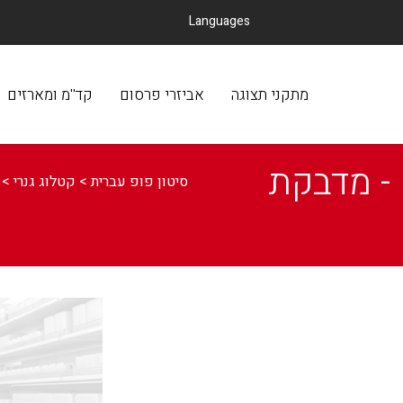
Languages
מתקני תצוגה
אביזרי פרסום
קד
מתקני תצוגה
אביזרי פרסום
קד''מ ומארזים
 - מדבקת
סיטון פופ עברית
>
קטלוג גנרי
>