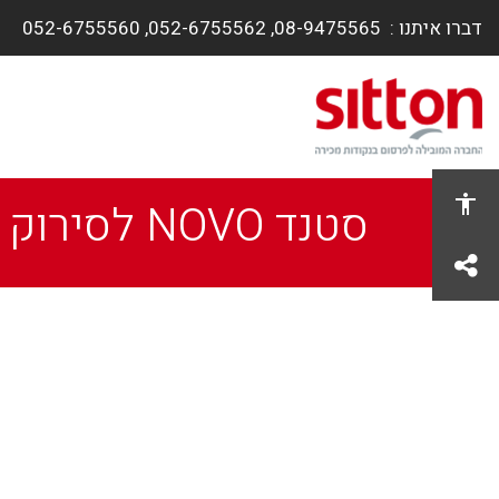
דברו איתנו :
08-9475565, ​052-6755562, 052-6755560
סטנד NOVO לסירוק קל
share