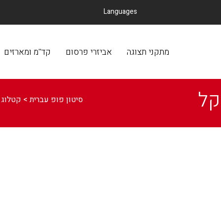
Languages
מתקני תצוגה
אביזרי פרסום
קד
מתקני תצוגה
אביזרי פרסום
קד''מ ומארזים
סיטון פופ עברית
>
קטלוג ג