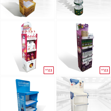
גנרי
גנרי