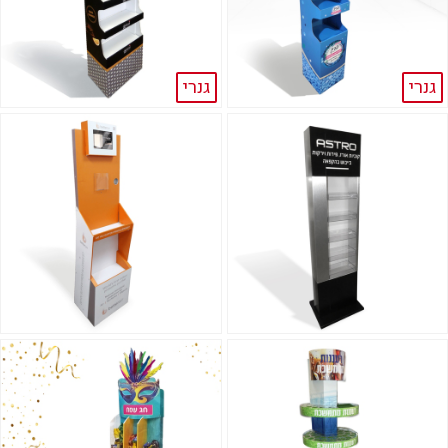
גנרי
גנרי